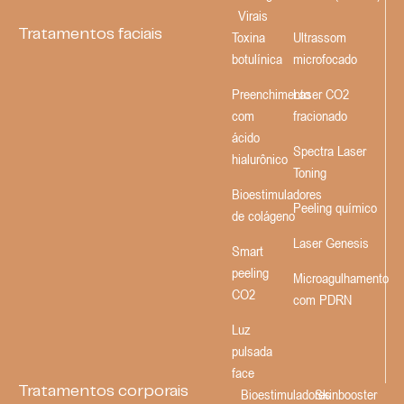
Virais
Tratamentos faciais
Toxina
Ultrassom
botulínica
microfocado
Preenchimento
Laser CO2
com
fracionado
ácido
Spectra Laser
hialurônico
Toning
Bioestimuladores
Peeling químico
de colágeno
Laser Genesis
Smart
peeling
Microagulhamento
CO2
com PDRN
Luz
pulsada
face
Tratamentos corporais
Bioestimuladores
Skinbooster