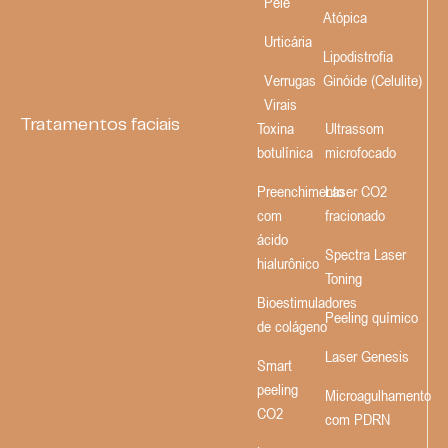
Pele
Atópica
Urticária
Lipodistrofia
Verrugas
Ginóide (Celulite)
Virais
Tratamentos faciais
Toxina
Ultrassom
botulínica
microfocado
Preenchimento
Laser CO2
com
fracionado
ácido
Spectra Laser
hialurônico
Toning
Bioestimuladores
Peeling químico
de colágeno
Laser Genesis
Smart
peeling
Microagulhamento
CO2
com PDRN