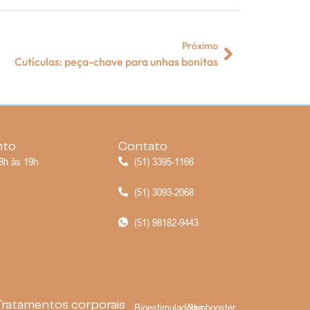
Próximo
Cutículas: peça-chave para unhas bonitas
nto
Contato
8h às 19h
(51) 3395-1166
(51) 3093-2068
(51) 98182-9443
Tratamentos corporais
Bioestimuladores
Skinbooster