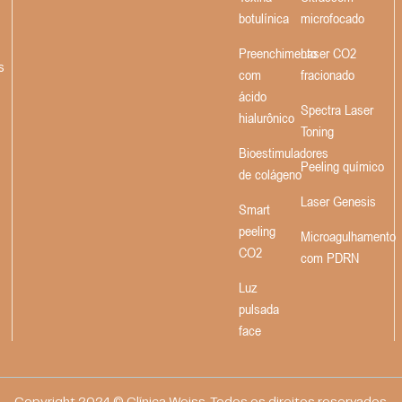
botulínica
microfocado
Preenchimento
Laser CO2
s
com
fracionado
ácido
Spectra Laser
hialurônico
Toning
Bioestimuladores
Peeling químico
de colágeno
Laser Genesis
Smart
peeling
Microagulhamento
CO2
com PDRN
Luz
pulsada
face
Copyright 2024 © Clínica Weiss. Todos os direitos reservados.