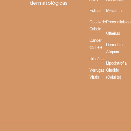
dermatológicas
Estrias
Melasma
Queda de
Poros dilatado
Cabelo
Olheiras
Câncer
Dermatite
da Pele
Atópica
Urticária
Lipodistrofia
Verrugas
Ginóide
Virais
(Celulite)