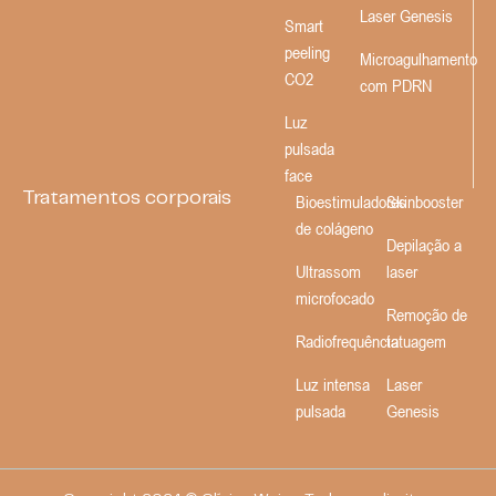
Laser Genesis
Smart
peeling
Microagulhamento
CO2
com PDRN
Luz
pulsada
face
Tratamentos corporais
Bioestimuladores
Skinbooster
de colágeno
Depilação a
Ultrassom
laser
microfocado
Remoção de
Radiofrequência
tatuagem
Luz intensa
Laser
pulsada
Genesis