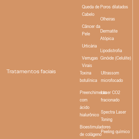
Queda de
Poros dilatados
Cabelo
Olheiras
Câncer da
Dermatite
Pele
Atópica
Urticária
Lipodistrofia
Verrugas
Ginóide (Celulite)
Virais
Tratamentos faciais
Toxina
Ultrassom
botulínica
microfocado
Preenchimento
Laser CO2
com
fracionado
ácido
Spectra Laser
hialurônico
Toning
Bioestimuladores
Peeling químico
de colágeno