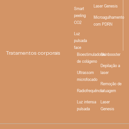
Laser Genesis
Smart
peeling
Microagulhamento
CO2
com PDRN
Luz
pulsada
face
Tratamentos corporais
Bioestimuladores
Skinbooster
de colágeno
Depilação a
Ultrassom
laser
microfocado
Remoção de
Radiofrequência
tatuagem
Luz intensa
Laser
pulsada
Genesis