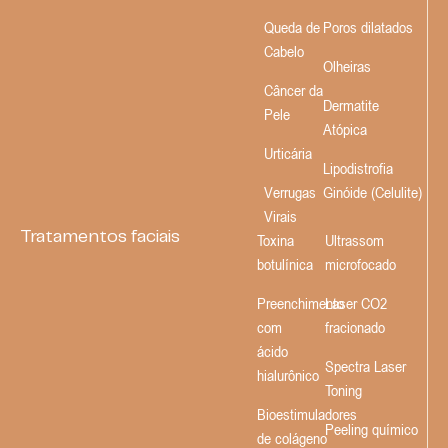
Queda de
Poros dilatados
Cabelo
Olheiras
Câncer da
Dermatite
Pele
Atópica
Urticária
Lipodistrofia
Verrugas
Ginóide (Celulite)
Virais
Tratamentos faciais
Toxina
Ultrassom
botulínica
microfocado
Preenchimento
Laser CO2
com
fracionado
ácido
Spectra Laser
hialurônico
Toning
Bioestimuladores
Peeling químico
de colágeno