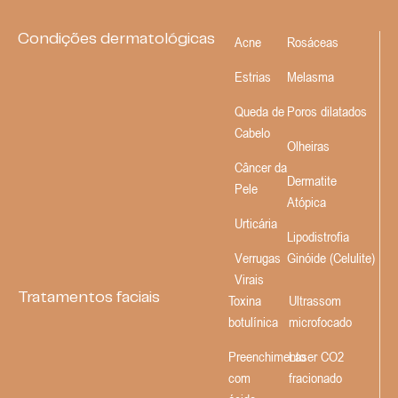
Condições dermatológicas
Acne
Rosáceas
Estrias
Melasma
Queda de
Poros dilatados
Cabelo
Olheiras
Câncer da
Dermatite
Pele
Atópica
Urticária
Lipodistrofia
Verrugas
Ginóide (Celulite)
Virais
Tratamentos faciais
Toxina
Ultrassom
botulínica
microfocado
Preenchimento
Laser CO2
com
fracionado