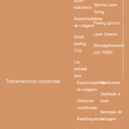
ácido
Spectra Laser
hialurônico
Toning
Bioestimuladores
Peeling químico
de colágeno
Laser Genesis
Smart
peeling
Microagulhamento
CO2
com PDRN
Luz
pulsada
face
Tratamentos corporais
Bioestimuladores
Skinbooster
de colágeno
Depilação a
Ultrassom
laser
microfocado
Remoção de
Radiofrequência
tatuagem